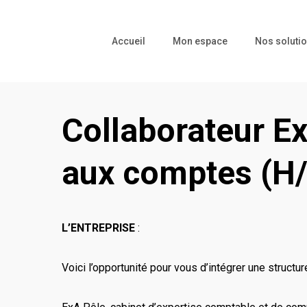
Skip
to
Accueil
Mon espace
Nos soluti
main
content
Collaborateur E
aux comptes (H
L’ENTREPRISE
:
Voici l’opportunité pour vous d’intégrer une struct