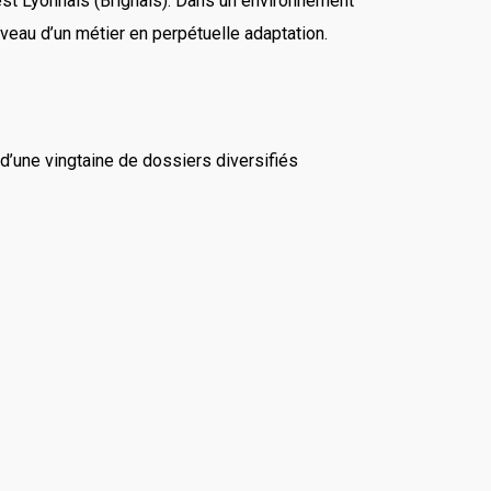
st Lyonnais (Brignais). Dans un environnement
uveau d’un métier en perpétuelle adaptation.
d’une vingtaine de dossiers diversifiés