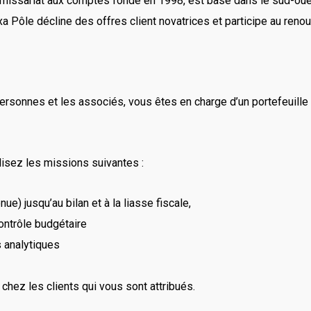
missariat aux comptes fondé en 1998, est basé dans le sud-oue
xa Pôle décline des offres client novatrices et participe au reno
rsonnes et les associés, vous êtes en charge d’un portefeuille 
lisez les missions suivantes :
e) jusqu’au bilan et à la liasse fiscale,
ontrôle budgétaire
 analytiques
chez les clients qui vous sont attribués.