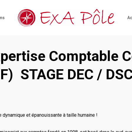
ons
Ac
xpertise Comptable 
/F)
STAGE DEC / DS
ure dynamique et épanouissante à taille humaine !